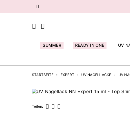
Zurück
SUMMER
READY IN ONE
UV N
STARTSEITE
EXPERT
UV NAGELLACKE
UV NA
Teilen:
Teilen
Tweet
Pinterest