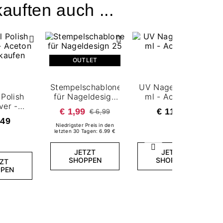
auften auch ...
OUTLET
Stempelschablone
UV Nagellack 7,2
Polish
für Nageldesign
ml - Acapulco
er -
25
€ 1,99
€ 11,99
€ 6,99
100 ml
,49
Niedrigster Preis in den
letzten 30 Tagen: 6.99 €
Weiter
JETZT
JETZT
SHOPPEN
SHOPPEN
ZT
PEN