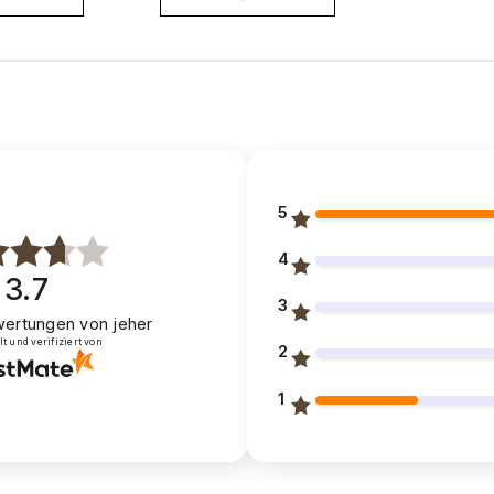
5
4
3.7
3
ertungen
von jeher
 und verifiziert von
2
1