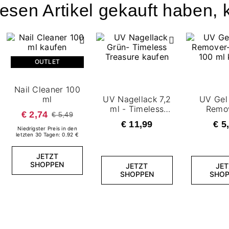
esen Artikel gekauft haben, k
OUTLET
Nail Cleaner 100
ml
UV Nagellack 7,2
UV Gel 
ml - Timeless
Remov
€ 2,74
€ 5,49
Treasure
Aceton 
€ 11,99
€ 5
Niedrigster Preis in den
letzten 30 Tagen: 0.92 €
JETZT
SHOPPEN
JETZT
JET
SHOPPEN
SHOP