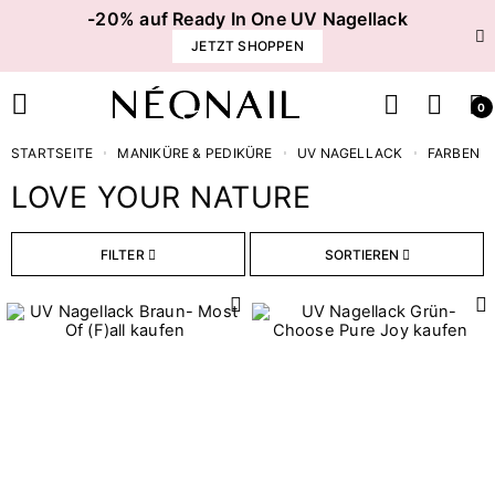
-20% auf Ready In One UV Nagellack
JETZT SHOPPEN
0
STARTSEITE
MANIKÜRE & PEDIKÜRE
UV NAGELLACK
FARBEN
LOVE YOUR NATURE
Finish
FILTER
SORTIEREN
2
Klassisch
Deckungsgrad
2
Volle Deckung
Inhalt