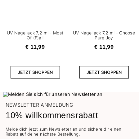
2
7,2 ml
FILTER ZURÜCKSETZEN
UV Nagellack 7,2 ml - Most
UV Nagellack 7,2 ml - Choose
Of (F)all
Pure Joy
€ 11,99
€ 11,99
JETZT SHOPPEN
JETZT SHOPPEN
NEWSLETTER ANMELDUNG
10% willkommensrabatt
Melde dich jetzt zum Newsletter an und sichere dir einen
Rabatt auf deine nächste Bestellung.