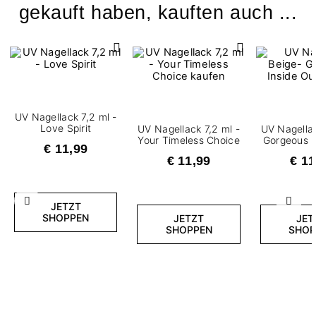
gekauft haben, kauften auch ...
UV Nagellack 7,2 ml -
Love Spirit
UV Nagellack 7,2 ml -
UV Nagellac
Your Timeless Choice
Gorgeous I
€ 11,99
€ 11,99
€ 11
Zurück
Weite
JETZT
SHOPPEN
JETZT
JET
SHOPPEN
SHOP