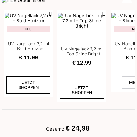
Zurück
Weit
NEU
NE
UV Nagellack 7,2 ml
UV Nagella
- Bold Horizon
- Bloom
UV Nagellack 7,2 ml
- Top Shine Bright
€ 11,99
€ 11
€ 12,99
JETZT
ME
SHOPPEN
JETZT
SHOPPEN
€ 24,98
Gesamt: