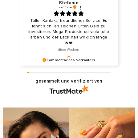
Stefanie
verifiziert
Toller Kontakt, freundlicher Service. Es
lohnt sich, an solchen Orten Geld zu
investieren. Mega Produkte so viele tolle
Farben und der Lack hält wirklich lange .
🔥❤️
diese Wochen
Kommentar des Verkäufers
Besten Dank für Ihre positive Bewertung. Wir
freuen uns, dass Sie mit unseren
gesammelt und verifiziert von
Dienstleistungen zufrieden sind und wir laden
Sie ein, wieder in unserem Store einzukaufen.
Liebe Grüße