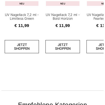
NEU
NEU
NE
UV Nagellack 7,2 ml -
UV Nagellack 7,2 ml -
UV Nagellac
Limitless Green
Bold Horizon
Fearle
€ 11,99
€ 11,99
€ 11
JETZT
JETZT
JET
SHOPPEN
SHOPPEN
SHOP