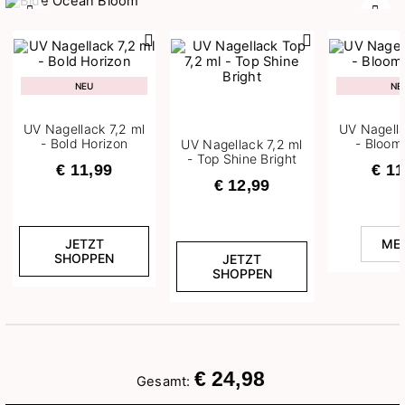
Zurück
Weit
NEU
NE
UV Nagellack 7,2 ml
UV Nagella
- Bold Horizon
- Bloom
UV Nagellack 7,2 ml
- Top Shine Bright
€ 11,99
€ 11
€ 12,99
JETZT
ME
SHOPPEN
JETZT
SHOPPEN
€ 24,98
Gesamt: