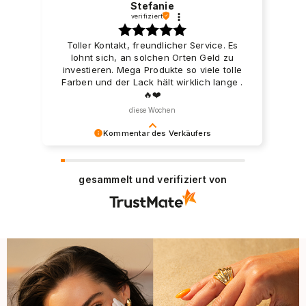
Stefanie
verifiziert
Toller Kontakt, freundlicher Service. Es
lohnt sich, an solchen Orten Geld zu
investieren. Mega Produkte so viele tolle
Farben und der Lack hält wirklich lange .
🔥❤️
diese Wochen
Kommentar des Verkäufers
Besten Dank für Ihre positive Bewertung. Wir
freuen uns, dass Sie mit unseren
gesammelt und verifiziert von
Dienstleistungen zufrieden sind und wir laden
Sie ein, wieder in unserem Store einzukaufen.
Liebe Grüße