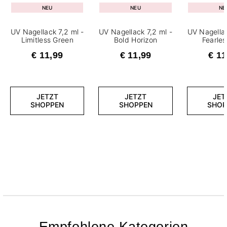
NEU
NEU
NE
UV Nagellack 7,2 ml -
UV Nagellack 7,2 ml -
UV Nagellac
Limitless Green
Bold Horizon
Fearle
€ 11,99
€ 11,99
€ 11
JETZT
JETZT
JET
SHOPPEN
SHOPPEN
SHOP